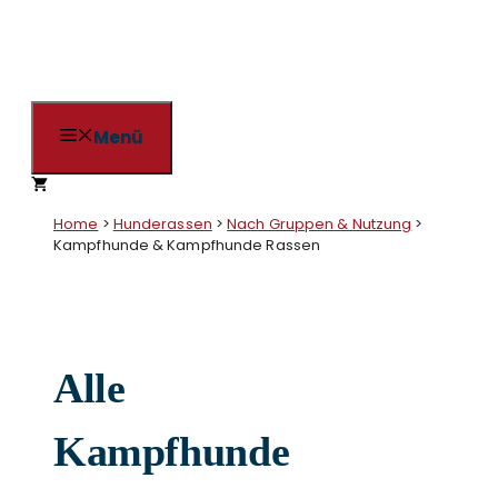
Zum
Inhalt
springen
Menü
Home
>
Hunderassen
>
Nach Gruppen & Nutzung
>
Kampfhunde & Kampfhunde Rassen
Alle
Kampfhunde