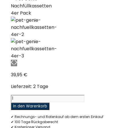
39,95
€
Lieferzeit: 2 Tage
Pet
Genie
In den Warenkorb
Nachfüllkassette
✔ Rechnungs- und Ratenkauf ab dem ersten Einkauf
4er
✔ 100 Tage Rückgaberecht
Pack
✔ Kostenloser Versand