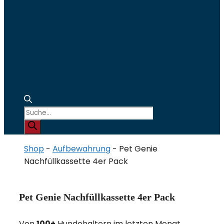
Products
search
Shop
-
Aufbewahrung
-
Pet Genie
Nachfüllkassette 4er Pack
Pet Genie Nachfüllkassette 4er Pack
Von
100+
Hundehaltern im letzten Monat